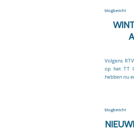
blogbericht
WINT
A
Volgens RTV
op het TT C
hebben nu een
blogbericht
NIEUWE