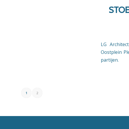
STOE
LG Archite
Oostplein Pl
partijen.
1
2