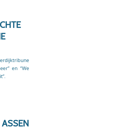
ECHTE
HE
rdijktribune
meer” en “We
t”.
T ASSEN