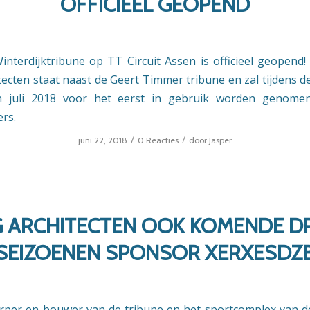
OFFICIEEL GEOPEND
nterdijktribune op TT Circuit Assen is officieel geopend
tecten staat naast de Geert Timmer tribune en zal tijdens d
 juli 2018 voor het eerst in gebruik worden genome
ers.
/
/
juni 22, 2018
0 Reacties
door
Jasper
G ARCHITECTEN OOK KOMENDE DR
SEIZOENEN SPONSOR XERXESDZ
per en bouwer van de tribune en het sportcomplex van d