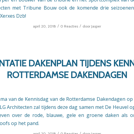
tecten met Tribune Bouw ook de komende drie seizoenen
Xerxes Dzb!
/
/
april 20, 2018
0 Reacties
door
Jasper
NTATIE DAKENPLAN TIJDENS KEN
ROTTERDAMSE DAKENDAGEN
ma van de Kennisdag van de Rotterdamse Dakendagen op vr
! LG Architecten zal tijdens deze dag samen met De Heuvel o
ven over de rode, blauwe, gele en groene daken als o
oofs op het pand.
/
/
april 20, 2018
0 Reacties
door
Jasper