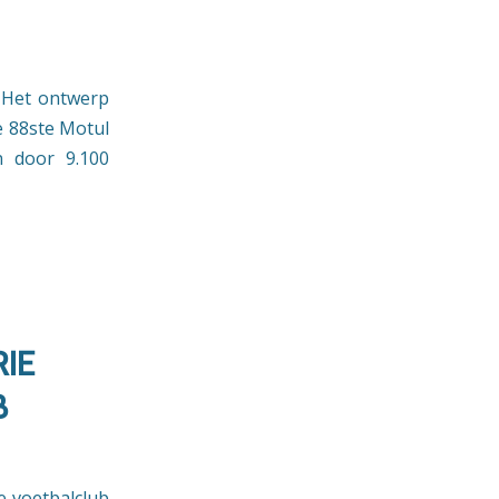
! Het ontwerp
e 88ste Motul
n door 9.100
IE
B
e voetbalclub