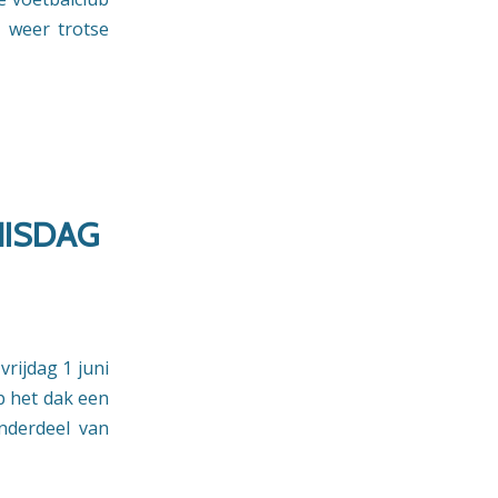
 weer trotse
NISDAG
ijdag 1 juni
p het dak een
nderdeel van