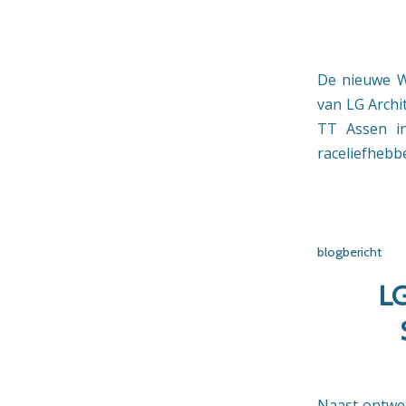
De nieuwe Wi
van LG Archi
TT Assen in
raceliefhebb
blogbericht
L
Naast ontwer